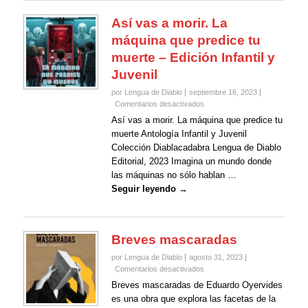
Así vas a morir. La
máquina que predice tu
muerte – Edición Infantil y
Juvenil
por Lengua de Diablo
septiembre 16, 2023
en
Comentarios desactivados
Así
Así vas a morir. La máquina que predice tu
vas
muerte Antología Infantil y Juvenil
a
Colección Diablacadabra Lengua de Diablo
morir.
Editorial, 2023 Imagina un mundo donde
La
máquina
las máquinas no sólo hablan …
que
Seguir leyendo →
predice
tu
muerte
–
Breves mascaradas
Edición
Infantil
por Lengua de Diablo
agosto 31, 2023
y
en
Comentarios desactivados
Juvenil
Breves
Breves mascaradas de Eduardo Oyervides
mascaradas
es una obra que explora las facetas de la