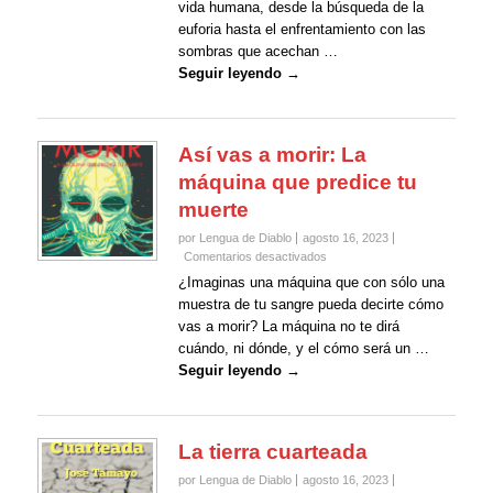
vida humana, desde la búsqueda de la
euforia hasta el enfrentamiento con las
sombras que acechan …
Seguir leyendo →
Así vas a morir: La
máquina que predice tu
muerte
por Lengua de Diablo
agosto 16, 2023
en
Comentarios desactivados
Así
¿Imaginas una máquina que con sólo una
vas
muestra de tu sangre pueda decirte cómo
a
vas a morir? La máquina no te dirá
morir:
cuándo, ni dónde, y el cómo será un …
La
máquina
Seguir leyendo →
que
predice
tu
muerte
La tierra cuarteada
por Lengua de Diablo
agosto 16, 2023