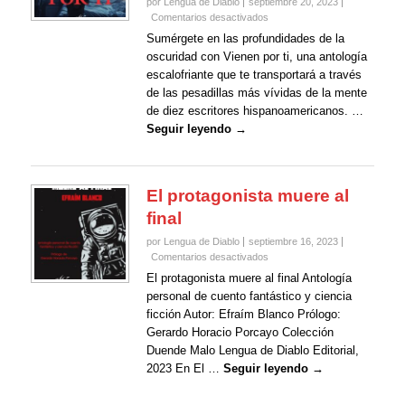
por Lengua de Diablo
septiembre 20, 2023
en
Comentarios desactivados
Vienen
Sumérgete en las profundidades de la
por
oscuridad con Vienen por ti, una antología
ti:
escalofriante que te transportará a través
Antología
de las pesadillas más vívidas de la mente
Hispanoamericana
de
de diez escritores hispanoamericanos. …
Cuento
Seguir leyendo →
de
Horror
El protagonista muere al
final
por Lengua de Diablo
septiembre 16, 2023
en
Comentarios desactivados
El
El protagonista muere al final Antología
protagonista
personal de cuento fantástico y ciencia
muere
ficción Autor: Efraím Blanco Prólogo:
al
Gerardo Horacio Porcayo Colección
final
Duende Malo Lengua de Diablo Editorial,
2023 En El …
Seguir leyendo →