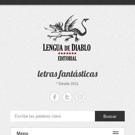
Saltar
al
contenido
letras fantásticas
* Desde 2011
Buscar
Menu