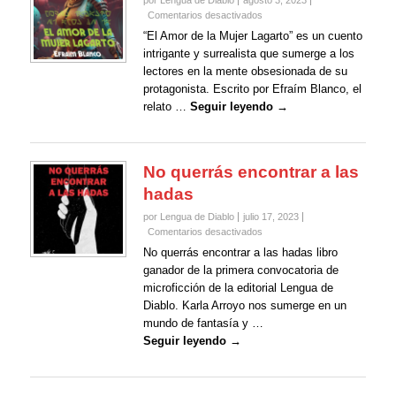
por Lengua de Diablo
agosto 3, 2023
en
Comentarios desactivados
El
“El Amor de la Mujer Lagarto” es un cuento
amor
intrigante y surrealista que sumerge a los
de
lectores en la mente obsesionada de su
la
protagonista. Escrito por Efraím Blanco, el
mujer
lagarto
relato …
Seguir leyendo →
No querrás encontrar a las
hadas
por Lengua de Diablo
julio 17, 2023
en
Comentarios desactivados
No
No querrás encontrar a las hadas libro
querrás
ganador de la primera convocatoria de
encontrar
microficción de la editorial Lengua de
a
Diablo. Karla Arroyo nos sumerge en un
las
hadas
mundo de fantasía y …
Seguir leyendo →