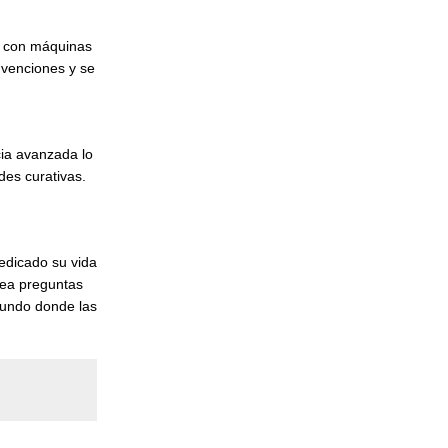
o con máquinas
nvenciones y se
ia avanzada lo
des curativas.
edicado su vida
tea preguntas
mundo donde las