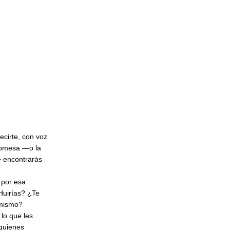
cirte, con voz
promesa —o la
e encontrarás
 por esa
Huirías? ¿Te
i mismo?
lo que les
 quienes