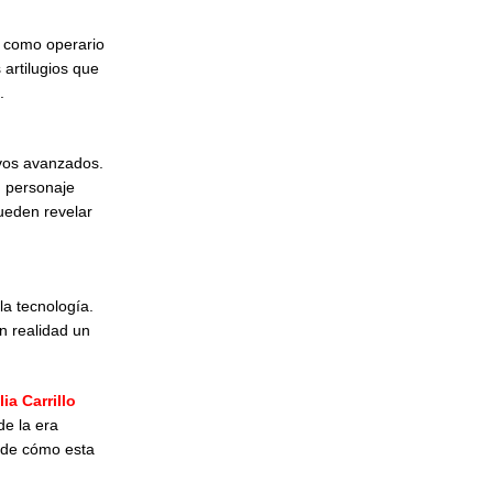
jó como operario
 artilugios que
.
ivos avanzados.
n personaje
ueden revelar
la tecnología.
n realidad un
ia Carrillo
de la era
 de cómo esta