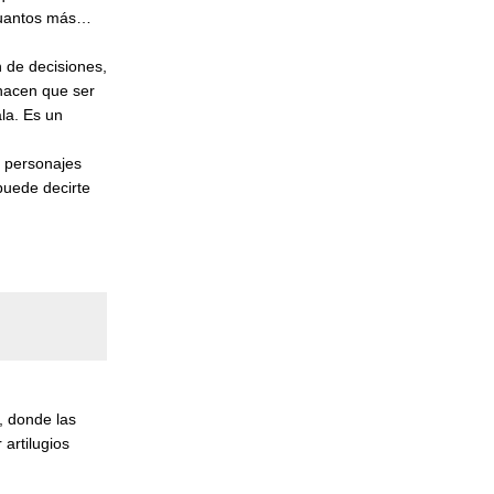
 cuantos más…
 de decisiones,
hacen que ser
la. Es un
e personajes
puede decirte
, donde las
artilugios