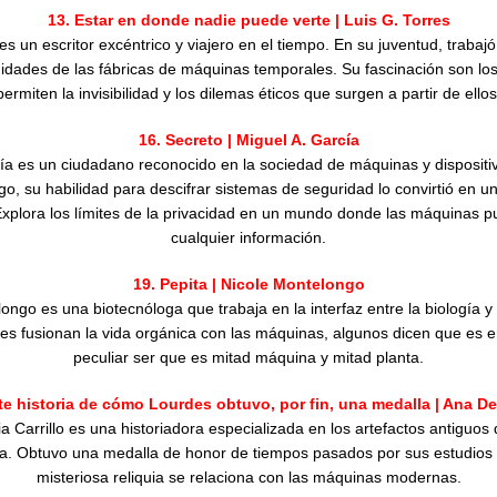
13. Estar en donde nadie puede verte | Luis G. Torres
es un escritor excéntrico y viajero en el tiempo. En su juventud, traba
idades de las fábricas de máquinas temporales. Su fascinación son los
permiten la invisibilidad y los dilemas éticos que surgen a partir de ellos
16. Secreto | Miguel A. García
ía es un ciudadano reconocido en la sociedad de máquinas y disposit
o, su habilidad para descifrar sistemas de seguridad lo convirtió en u
Explora los límites de la privacidad en un mundo donde las máquinas p
cualquier información.
19. Pepita | Nicole Montelongo
ongo es una biotecnóloga que trabaja en la interfaz entre la biología y 
es fusionan la vida orgánica con las máquinas, algunos dicen que es e
peculiar ser que es mitad máquina y mitad planta.
ste historia de cómo Lourdes obtuvo, por fin, una medalla | Ana Del
a Carrillo es una historiadora especializada en los artefactos antiguos 
ca. Obtuvo una medalla de honor de tiempos pasados por sus estudios
misteriosa reliquia se relaciona con las máquinas modernas.