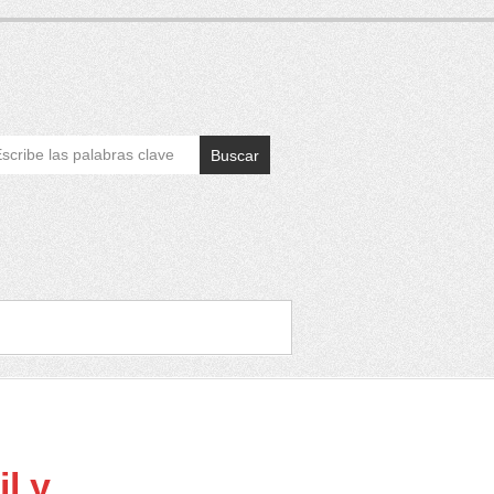
Buscar
l y