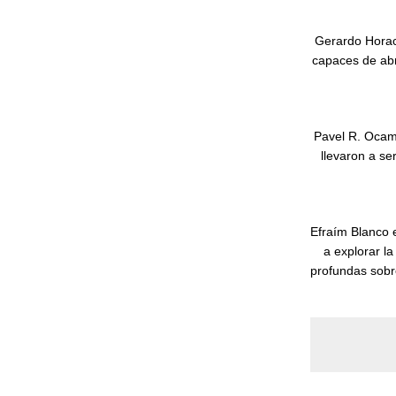
Gerardo Horac
capaces de abr
Pavel R. Ocam
llevaron a se
Efraím Blanco 
a explorar l
profundas sobr