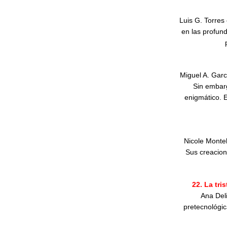
Luis G. Torres 
en las profund
Miguel A. Garc
Sin embarg
enigmático. 
Nicole Montel
Sus creacion
22. La tri
Ana Deli
pretecnológi