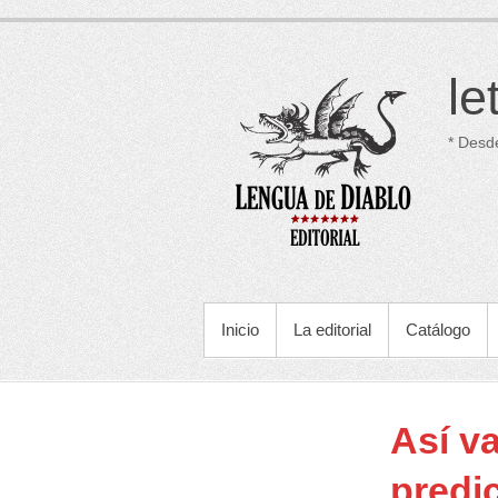
Saltar
al
contenido
le
* Desd
MENÚ PRINCIPAL
Inicio
La editorial
Catálogo
Así v
predic