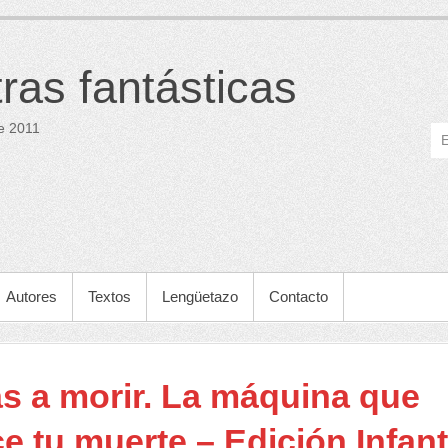
tras fantásticas
e 2011
Autores
Textos
Lengüetazo
Contacto
as a morir. La máquina que
e tu muerte – Edición Infanti