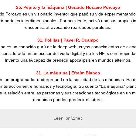
25. Pepito y la máquina | Gerardo Horacio Porcayo
io Porcayo es un visionario inventor que pasó su vida experimentand
ir portales interdimensionales. Por accidente, activó una sus propias i
encuentra atravesando realidades paralelas.
31. Polillas | Pavel R. Ocampo
po es un conocido gurú de la deep web, cuyos conocimientos de cienc
r considerado un antecesor del vudú digital y de los NFTs con propieda
Inventó una IA capaz de predecir apocalipsis en mundos alternos.
31. La máquina | Efraím Blanco
es un programador underground en la sociedad de las máquinas. Ha d
a interacción entre humanos y tecnología. Su cuento “La máquina” plan
e la relación entre las personas y sus creaciones tecnológicas en un 
máquinas pueden predecir el futuro.
Leer online: