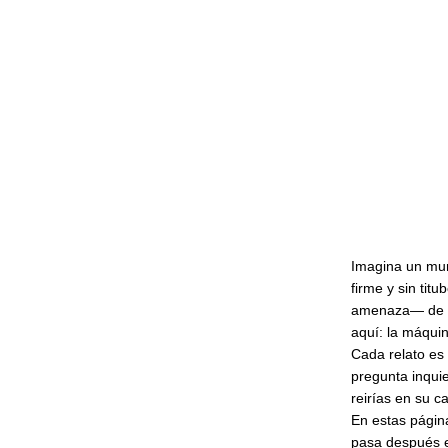
Imagina un mun
firme y sin ti
amenaza— de un
aquí: la máquin
Cada relato es 
pregunta inqui
reirías en su c
En estas página
pasa después e