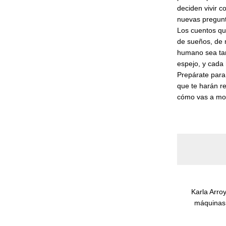
deciden vivir 
nuevas pregun
Los cuentos qu
de sueños, de 
humano sea tan
espejo, y cada h
Prepárate para
que te harán re
cómo vas a mor
Karla Arro
máquinas 