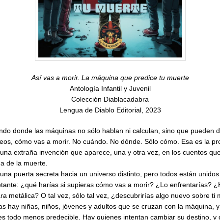
Así vas a morir. La máquina que predice tu muerte
Antología Infantil y Juvenil
Colección Diablacadabra
Lengua de Diablo Editorial, 2023
do donde las máquinas no sólo hablan ni calculan, sino que pueden de
tubeos, cómo vas a morir. No cuándo. No dónde. Sólo cómo. Esa es la 
a extraña invención que aparece, una y otra vez, en los cuentos qu
a de la muerte.
una puerta secreta hacia un universo distinto, pero todos están unidos
etante: ¿qué harías si supieras cómo vas a morir? ¿Lo enfrentarías? ¿
ara metálica? O tal vez, sólo tal vez, ¿descubrirías algo nuevo sobre t
s hay niñas, niños, jóvenes y adultos que se cruzan con la máquina, y 
s todo menos predecible. Hay quienes intentan cambiar su destino, y