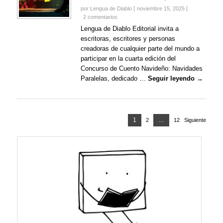
por Lengua de Diablo
noviembre 15, 2025
2 comentarios
Lengua de Diablo Editorial invita a
escritoras, escritores y personas
creadoras de cualquier parte del mundo a
participar en la cuarta edición del
Concurso de Cuento Navideño: Navidades
Paralelas, dedicado …
Seguir leyendo →
Paginación
Página
1
…
2
Página
12
Página
Siguiente
de
entradas