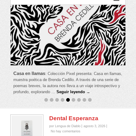
Casa en llamas
:
Colección Pixel presenta: Casa en llamas,
muestra poética de Brenda Cedillo. A través de una serie de
poemas breves, la autora nos lleva a un viaje introspectivo y
profundo, explorando …
Seguir leyendo →
Dental Esperanza
por Lengua de Diablo
agosto 3, 2026
No hay comentarios