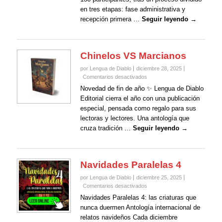
Cuento
en tres etapas: fase administrativa y
de
recepción primera …
Seguir leyendo →
Extraña
Imaginación
Chinelos VS Marcianos
por Lengua de Diablo
diciembre 28, 2025
en
Comentarios desactivados
Chinelos
Novedad de fin de año ✨ Lengua de Diablo
VS
Editorial cierra el año con una publicación
Marcianos
especial, pensada como regalo para sus
lectoras y lectores. Una antología que
cruza tradición …
Seguir leyendo →
Navidades Paralelas 4
por Lengua de Diablo
diciembre 25, 2025
en
Comentarios desactivados
Navidades
Navidades Paralelas 4: las criaturas que
Paralelas
nunca duermen Antología internacional de
4
relatos navideños Cada diciembre