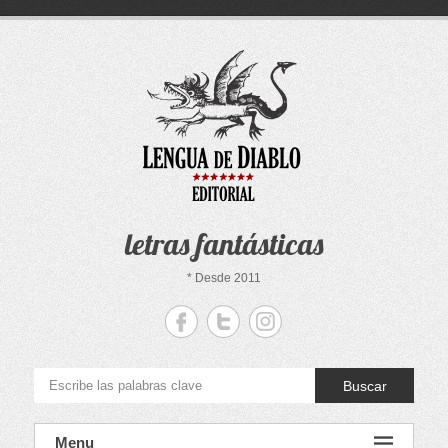
Saltar
al
contenido
letras fantásticas
* Desde 2011
Buscar
Menu