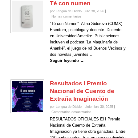
Té con numen
por Lengua de Diablo
julio 30, 2026
No hay comentarios
“Té con Numen” Alina Sidorova (CDMX)
Escritora, psicóloga y docente. Docente
en Universidad Amerike. Publicaciones
incluyen el podcast “La Maquinaría de
Ananké”, el juego de rol Buenos Vecinos y
dos novelas juveniles …
Seguir leyendo →
Resultados I Premio
Nacional de Cuento de
Extraña Imaginación
por Lengua de Diablo
diciembre 30, 2025
en
Comentarios desactivados
Resultados
RESULTADOS OFICIALES El I Premio
I
Nacional de Cuento de Extraña
Premio
Imaginación ya tiene obra ganadora. Entre
Nacional
130 participantes, tras un proceso dividido
de