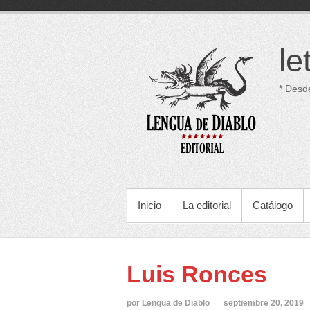
Saltar
al
contenido
le
* Desd
MENÚ PRINCIPAL
Inicio
La editorial
Catálogo
Luis Ronces
por Lengua de Diablo
septiembre 20, 2019