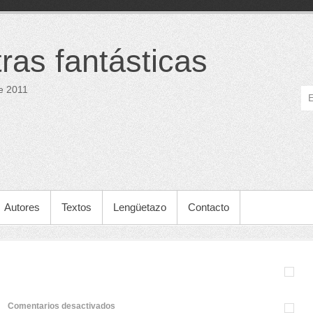
tras fantásticas
e 2011
Autores
Textos
Lengüetazo
Contacto
en
Comentarios desactivados