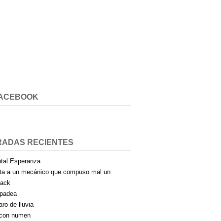
FACEBOOK
RADAS RECIENTES
tal Esperanza
ta a un mecánico que compuso mal un
pack
padea
aro de lluvia
con numen