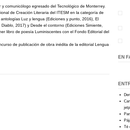
Luis
r y comunicólogo egresado del Tecnológico de Monterrey.
Ronces
onal de Creación Literaria del ITESM en la categoría de
 antologías Luz y lengua (Ediciones y punto, 2016), El
Diablo, 2017) y Desde el contorno (Ediciones Simiente,
er libro de poesía Luminiscentes con el Fondo Editorial del
oncurso de publicación de obra inédita de la editorial Lengua
EN 
ENT
Den
Car
jet
Par
Páj
Té 