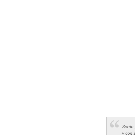
Serán 
y con 