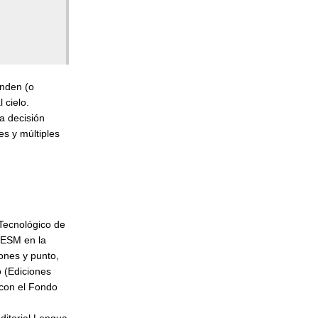
enden (o
 cielo.
a decisión
es y múltiples
Tecnológico de
TESM en la
ones y punto,
 (Ediciones
 con el Fondo
editorial Lengua