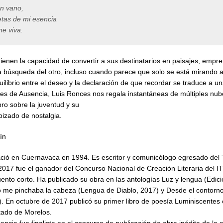
n vano,
ietas de mi esencia
ne viva.
ienen la capacidad de convertir a sus destinatarios en paisajes, empr
 búsqueda del otro, incluso cuando parece que solo se está mirando al
ilibrio entre el deseo y la declaración de que recordar se traduce a un
ales de Ausencia, Luis Ronces nos regala instantáneas de múltiples nub
ibro sobre la juventud y su
pizado de nostalgia.
ín
ció en Cuernavaca en 1994. Es escritor y comunicólogo egresado del 
2017 fue el ganador del Concurso Nacional de Creación Literaria del I
ento corto. Ha publicado su obra en las antologías Luz y lengua (Edici
lo me pinchaba la cabeza (Lengua de Diablo, 2017) y Desde el contorno
). En octubre de 2017 publicó su primer libro de poesía Luminiscentes
stado de Morelos.
sencia
fue finalista en el concurso de publicación de obra inédita de la 