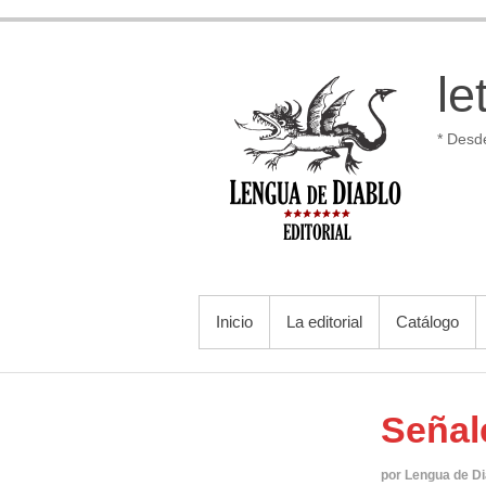
Saltar
al
contenido
le
* Desd
MENÚ PRINCIPAL
Inicio
La editorial
Catálogo
Señal
por Lengua de Di