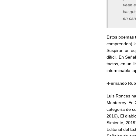
vean e
las gr
en car
Estos poemas t
comprenden) la
Suspiran un equ
difícil. En Señ
tactos, en un l
interminable ta
-Fernando Rub
Luis Ronces na
Monterrey. En 
categoría de cu
2016), El diab
Simiente, 2019
Editorial del E
Señales de au