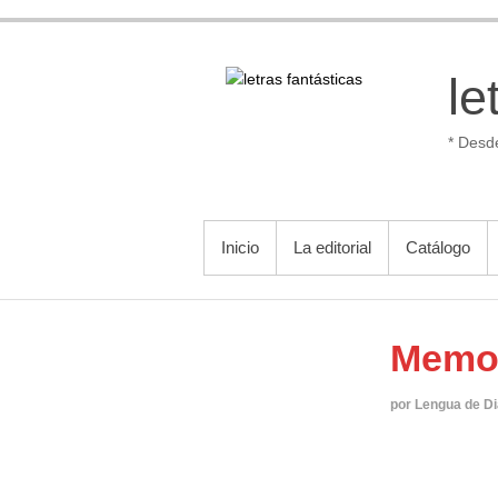
Saltar
al
contenido
le
* Desd
MENÚ PRINCIPAL
Inicio
La editorial
Catálogo
Memor
por Lengua de Di