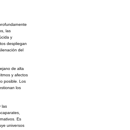
n profundamente
s, las
úcida y
ntos despliegan
alienación del
ejano de alta
itmos y afectos
lo posible. Los
estionan los
 las
scaparates,
rmativos. Es
ruye universos