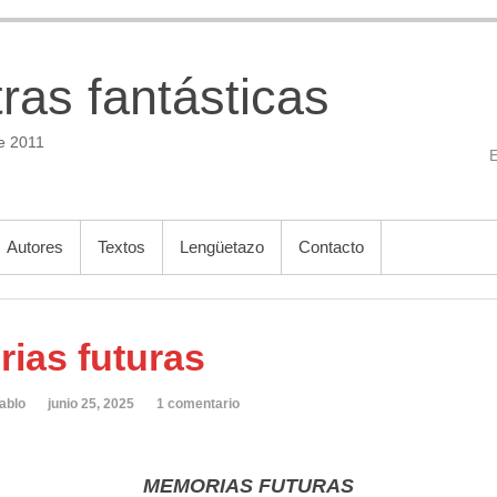
tras fantásticas
e 2011
Autores
Textos
Lengüetazo
Contacto
ias futuras
ablo
junio 25, 2025
1 comentario
MEMORIAS FUTURAS