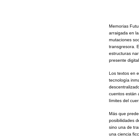
Memorias Futur
arraigada en la
mutaciones soc
transgresora. E
estructuras nar
presente digital
Los textos en e
tecnología inma
descentralizado
cuentos están 
límites del cuer
Más que predec
posibilidades d
sino una de tra
una ciencia fic