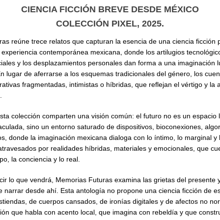
CIENCIA FICCIÓN BREVE DESDE MÉXICO
COLECCIÓN PIXEL, 2025.
as reúne trece relatos que capturan la esencia de una ciencia ficció
 experiencia contemporánea mexicana, donde los artilugios tecnológico
iales y los desplazamientos personales dan forma a una imaginación l
n lugar de aferrarse a los esquemas tradicionales del género, los cue
rativas fragmentadas, intimistas o híbridas, que reflejan el vértigo y la 
.
sta colección comparten una visión común: el futuro no es un espacio l
culada, sino un entorno saturado de dispositivos, bioconexiones, algor
s, donde la imaginación mexicana dialoga con lo íntimo, lo marginal y 
atravesados por realidades híbridas, materiales y emocionales, que cu
po, la conciencia y lo real.
ir lo que vendrá, Memorias Futuras examina las grietas del presente y
e narrar desde ahí. Esta antología no propone una ciencia ficción de e
stiendas, de cuerpos cansados, de ironías digitales y de afectos no no
ción que habla con acento local, que imagina con rebeldía y que const