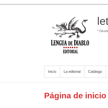
Saltar
al
contenido
le
* Desd
MENÚ PRINCIPAL
Inicio
La editorial
Catálogo
Página de inicio