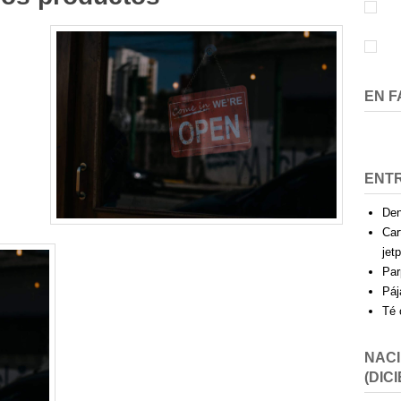
EN 
ENT
Den
Car
jet
Par
Páj
Té 
NACI
(DICI