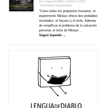
por Lengua de Diablo
octubre 4, 2023
en
Comentarios desactivados
El
“Como todos los propósitos humanos, el
Experimento
experimento Niklaus ofrece dos probables
Niklaus
resultados: el fracaso y el éxito. Además
edición
de simplificar el problema de la salvación
0
–
personal, el éxito de Niklaus …
Resultados
Seguir leyendo →