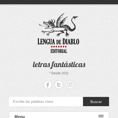
Saltar
al
contenido
letras fantásticas
* Desde 2011
Buscar
Menu