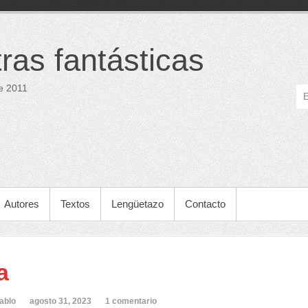
tras fantásticas
e 2011
Autores
Textos
Lengüetazo
Contacto
a
ablo
agosto 31, 2023
1 comentario