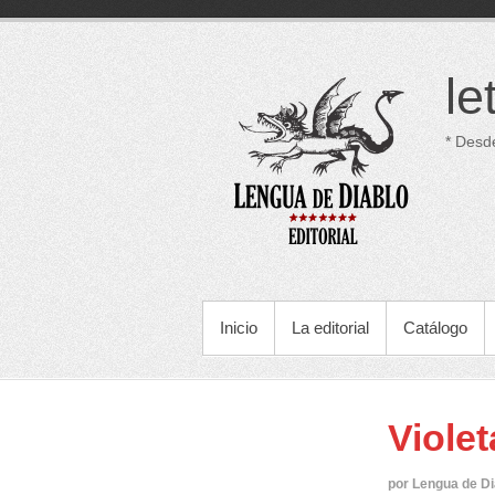
Saltar
al
contenido
le
* Desd
MENÚ PRINCIPAL
Inicio
La editorial
Catálogo
Violet
por Lengua de Di