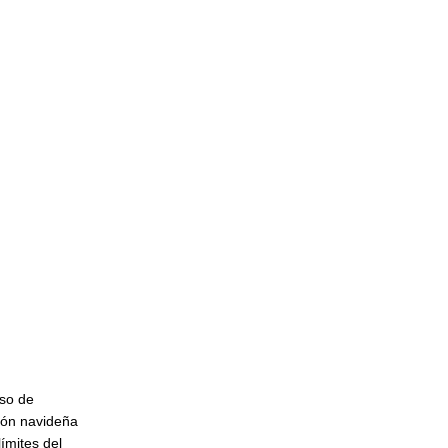
rso de
ción navideña
ímites del