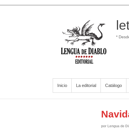
Saltar
al
contenido
le
* Desd
MENÚ PRINCIPAL
Inicio
La editorial
Catálogo
Navid
por Lengua de Di