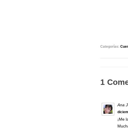
Categorías:
Cue
1 Come
Ana 
diciem
¡Me l
Mucha