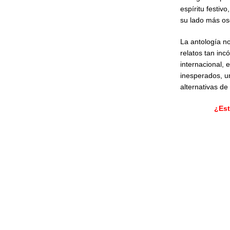
espíritu festiv
su lado más osc
La antología no
relatos tan in
internacional, 
inesperados, un
alternativas de
¿Est