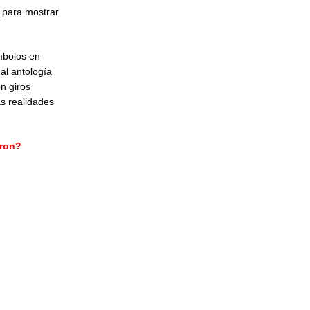
s para mostrar
ímbolos en
nal antología
n giros
as realidades
aron?