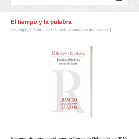
El tiempo y la palabra
en
por Lengua de Diablo
abril 15, 2025
Comentarios desactivados
El
tiempo
y
la
palabra
A manera de homenaje al maestro Francisco Rebolledo, en 2019