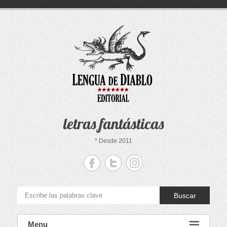
Saltar
al
contenido
letras fantásticas
* Desde 2011
Buscar
Menu