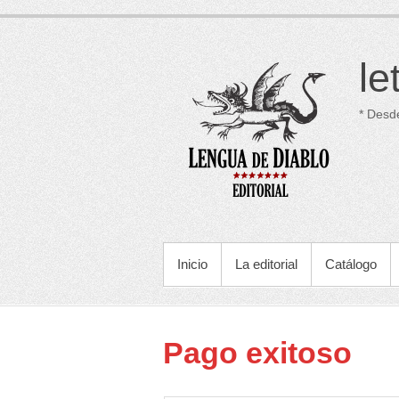
Saltar
al
contenido
le
* Desd
MENÚ PRINCIPAL
Inicio
La editorial
Catálogo
Pago exitoso