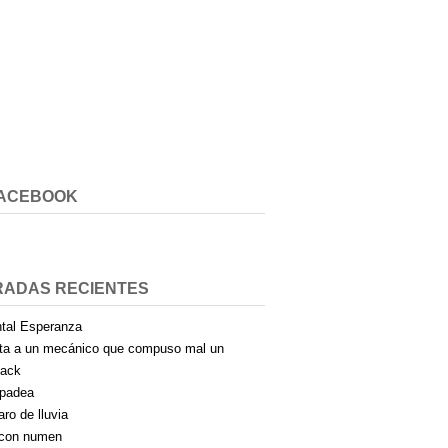
FACEBOOK
RADAS RECIENTES
tal Esperanza
ta a un mecánico que compuso mal un
pack
padea
aro de lluvia
con numen