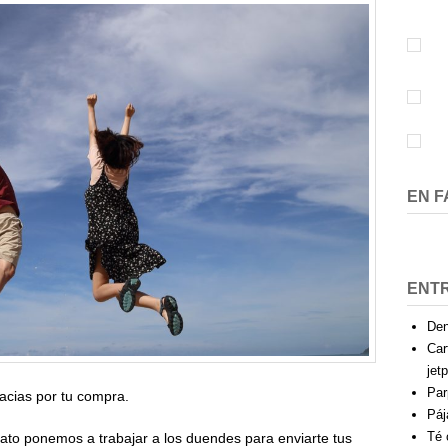
EN 
ENT
Den
Car
jet
Par
acias por tu compra.
Páj
Té 
ato ponemos a trabajar a los duendes para enviarte tus