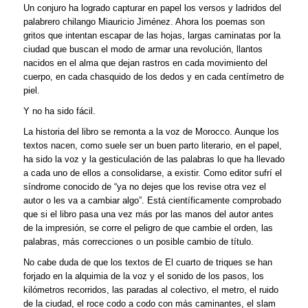
Un conjuro ha logrado capturar en papel los versos y ladridos del
palabrero chilango
Miauricio Jiménez
. Ahora los poemas son
gritos que intentan escapar de las hojas, largas caminatas por la
ciudad que buscan el modo de armar una revolución, llantos
nacidos en el alma que dejan rastros en cada movimiento del
cuerpo, en cada chasquido de los dedos y en cada centímetro de
piel.
Y no ha sido fácil.
La historia del libro se remonta a la voz de Morocco. Aunque los
textos nacen, como suele ser un buen parto literario, en el papel,
ha sido la voz y la gesticulación de las palabras lo que ha llevado
a cada uno de ellos a consolidarse, a existir. Como editor sufrí el
síndrome conocido de “ya no dejes que los revise otra vez el
autor o les va a cambiar algo”. Está científicamente comprobado
que si el libro pasa una vez más por las manos del autor antes
de la impresión, se corre el peligro de que cambie el orden, las
palabras, más correcciones o un posible cambio de título.
No cabe duda de que los textos de El cuarto de triques se han
forjado en la alquimia de la voz y el sonido de los pasos, los
kilómetros recorridos, las paradas al colectivo, el metro, el ruido
de la ciudad, el roce codo a codo con más caminantes, el slam