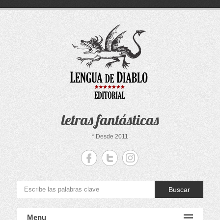
Saltar
al
contenido
letras fantásticas
* Desde 2011
Buscar
Menu