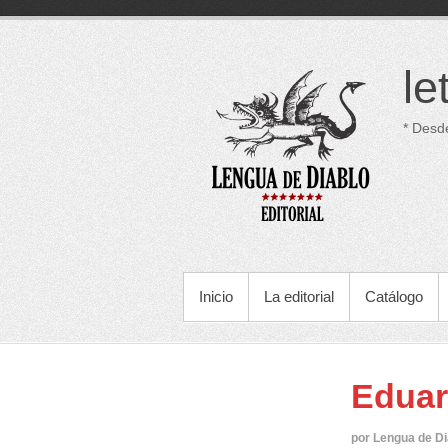
Saltar
al
contenido
le
* Desd
MENÚ PRINCIPAL
Inicio
La editorial
Catálogo
Eduar
por Lengua de Di