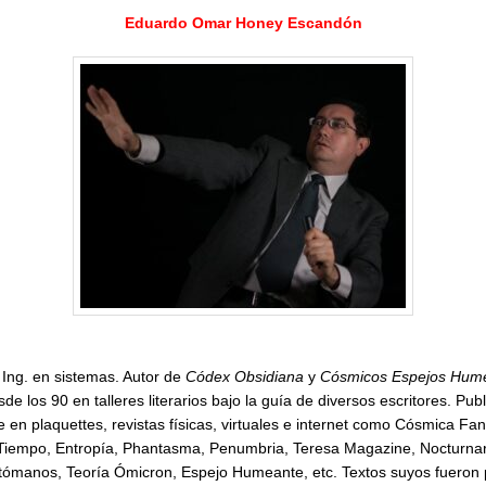
Eduardo
Eduardo Omar Honey Escandón
Omar
Honey
Escandón
 Ing. en sistemas. Autor de
Códex Obsidiana
y
Cósmicos Espejos Hum
de los 90 en talleres literarios bajo la guía de diversos escritores. Publ
en plaquettes, revistas físicas, virtuales e internet como Cósmica Fan
 Tiempo, Entropía, Phantasma, Penumbria, Teresa Magazine, Nocturnar
tómanos, Teoría Ómicron, Espejo Humeante, etc. Textos suyos fueron 