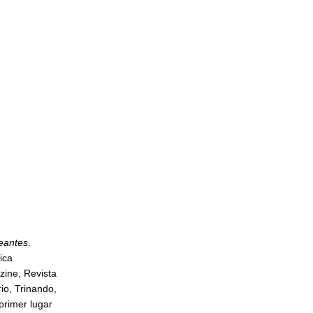
eantes
.
ica
zine, Revista
io, Trinando,
primer lugar