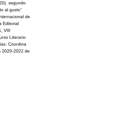
020), segundo
to al gusto”
Internacional de
 Editorial
 VIII
rso Literario
gías. Coordina
ón 2020-2022 de