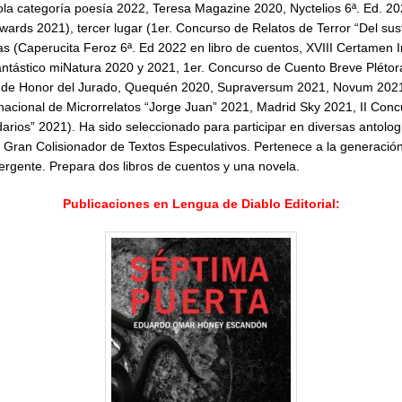
la categoría poesía 2022, Teresa Magazine 2020, Nyctelios 6ª. Ed. 2
wards 2021), tercer lugar (1er. Concurso de Relatos de Terror “Del sus
tas (Caperucita Feroz 6ª. Ed 2022 en libro de cuentos, XVIII Certamen 
ntástico miNatura 2020 y 2021, 1er. Concurso de Cuento Breve Plétora
 de Honor del Jurado, Quequén 2020, Supraversum 2021, Novum 2021,
acional de Microrrelatos “Jorge Juan” 2021, Madrid Sky 2021, II Concu
arios” 2021). Ha sido seleccionado para participar en diversas antolo
ario Gran Colisionador de Textos Especulativos. Pertenece a la generaci
gente. Prepara dos libros de cuentos y una novela.
Publicaciones en Lengua de Diablo Editorial: