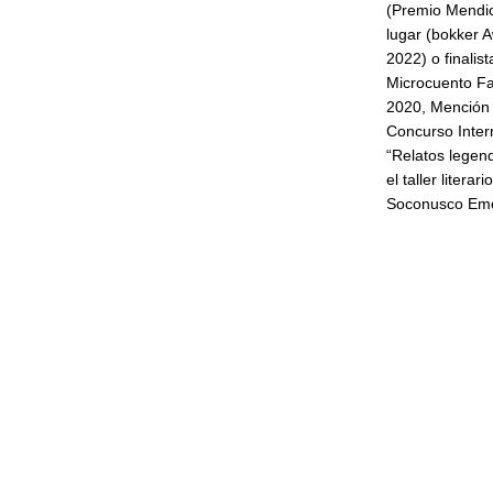
(Premio Mendio
lugar (bokker A
2022) o finalis
Microcuento Fa
2020, Mención
Concurso Intern
“Relatos legend
el taller liter
Soconusco Emer