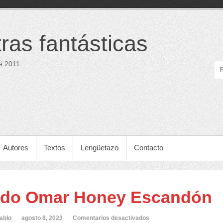
tras fantásticas
e 2011
Autores
Textos
Lengüetazo
Contacto
do Omar Honey Escandón
en
ablo
agosto 8, 2023
Comentarios desactivados