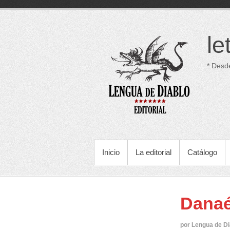
Saltar
al
contenido
le
* Desd
MENÚ PRINCIPAL
Inicio
La editorial
Catálogo
Danaé
por Lengua de Di