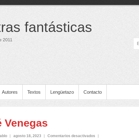
tras fantásticas
e 2011
Autores
Textos
Lengüetazo
Contacto
 Venegas
en
ablo
agosto 18, 2023
Comentarios desactivados