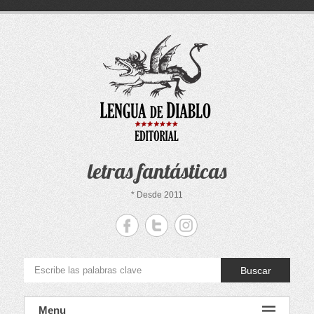
Saltar
al
contenido
letras fantásticas
* Desde 2011
Buscar
Menu