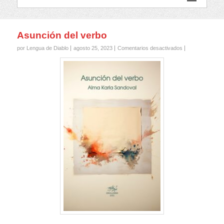
Asunción del verbo
en
por Lengua de Diablo
agosto 25, 2023
Comentarios desactivados
Asunción
del
verbo