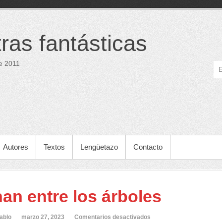
tras fantásticas
e 2011
Autores
Textos
Lengüetazo
Contacto
an entre los árboles
en
ablo
marzo 27, 2023
Comentarios desactivados