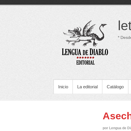
Saltar
al
contenido
le
* Desd
MENÚ PRINCIPAL
Inicio
La editorial
Catálogo
Asech
por Lengua de Di