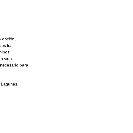
a opción,
dos los
minos
n vida.
 necesario para
l Lagunas.